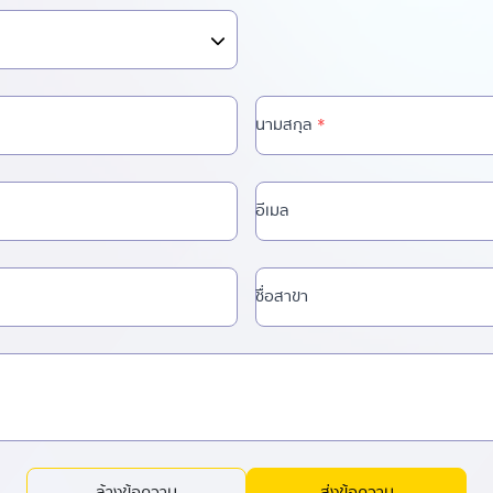
นามสกุล
*
อีเมล
ชื่อสาขา